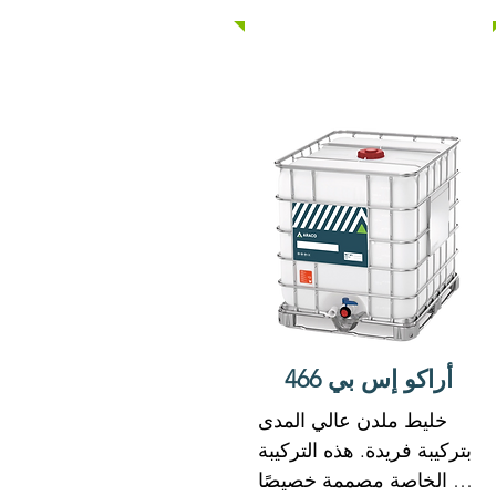
الدقيقة للخرسانة. تمكن 
هذه الصيغة ARACO SP 
460 من تعزيز قابلية تشغيل 
الخرسانة وخصائص قوتها 
الميكانيكية.

لا يحتوي ARACO SP 460 
على كلوريد الكالسيوم أو 
أي كلوريدات مضافة عن 
قصد ولن يبدأ أو يساهم في 
تآكل حديد التسليح الموجود 
في الخرسانة.

يلبي ARACO SP 460 
466 أراكو إس بي
متطلبات ASTM C-494 
أنواع G
خليط ملدن عالي المدى 
بتركيبة فريدة. هذه التركيبة 
الخاصة مصممة خصيصًا 