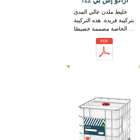
أراكو إس بي 122
خليط ملدن عالي المدى 
بتركيبة فريدة. هذه التركيبة 
الخاصة مصممة خصيصًا 
للاستخدام مع أدوات الربط 
الهيدروليكية.

ARACO SP 122 له تأثير 
تشتيت قوي مع العناصر 
الدقيقة للخرسانة. هذه 
الصيغة تمكن ARACO SP 
122 من تعزيز قابلية تشغيل 
الخرسانة وخصائص قوتها 
الميكانيكية.

لا يحتوي ARACO SP 122 
على كلوريد الكالسيوم أو 
أي كلوريدات أخرى ملتصقة 
عن قصد ولن يبدأ أو يساهم 