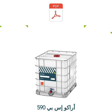
للاستخدام مع أدوات الربط 
الهيدروليكية.

ARACO SP 468 له تأثير 
تشتيت قوي مع العناصر 
الدقيقة للخرسانة. تمكن 
هذه الصيغة ARACO SP 
468 من تعزيز قابلية تشغيل 
الخرسانة وخصائص قوتها 
الميكانيكية.

لا يحتوي ARACO SP 468 
على كلوريد الكالسيوم أو 
أي كلوريدات مضافة عن 
قصد ولن يبدأ أو يساهم في 
تآكل حديد التسليح الموجود 
في الخرسانة.

يفي ARACO SP 468 
أراكو إس بي 590
بمتطلبات ASTM C-494 