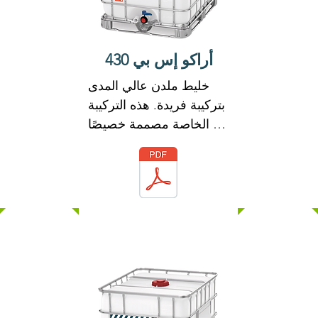
التآكل على حديد التسليح 
الموجود في الخرسانة.

يلبي ARACO SP 310 
أراكو إس بي 430
متطلبات ASTM C-494 
خليط ملدن عالي المدى 
بأنواع D & G
بتركيبة فريدة. هذه التركيبة 
الخاصة مصممة خصيصًا 
للاستخدام مع أدوات الربط 
الهيدروليكية.

ARACO SP 430 لها تأثير 
تشتيت قوي مع العناصر 
الدقيقة للخرسانة. تمكن 
هذه الصيغة ARACO SP 
430 من تعزيز قابلية تشغيل 
الخرسانة وخصائص قوتها 
الميكانيكية.

لا يحتوي ARACO SP 430 