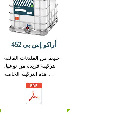
على كلوريد الكالسيوم أو 
أي كلوريدات مضافة عن 
قصد ولن يبدأ أو يساهم في 
تآكل حديد التسليح الموجود 
في الخرسانة.

أراكو إس بي 452
ARACO SP 440 يلبي 
متطلبات ASTM C-494 
خليط من الملدنات الفائقة 
أنواع G
بتركيبة فريدة من نوعها. 
هذه التركيبة الخاصة 
مصممة خصيصًا للاستخدام 
مع أدوات الربط 
الهيدروليكية.

ARACO SP 452 لها تأثير 
تشتيت قوي مع العناصر 
الدقيقة للخرسانة. تمكن 
هذه الصيغة ARACO SP 