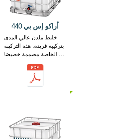
تآكل حديد التسليح الموجود 
في الخرسانة.

ARACO SP 311 يلبي 
أراكو إس بي 440
متطلبات ASTM C-494 
خليط ملدن عالي المدى 
أنواع D & G
بتركيبة فريدة. هذه التركيبة 
الخاصة مصممة خصيصًا 
للاستخدام مع أدوات الربط 
الهيدروليكية.

يتميز ARACO SP 440 
بخاصية تشتيت قوية مع 
العناصر الدقيقة للخرسانة. 
تمكن هذه الصيغة ARACO 
SP 440 من تعزيز قابلية 
تشغيل الخرسانة وخصائص 
قوتها الميكانيكية.

لا يحتوي ARACO SP 440 