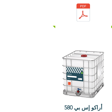
للاستخدام مع أدوات الربط 
الهيدروليكية.

ARACO SP 466 لها تأثير 
مشتت قوي مع عناصر 
دقيقة من الخرسانة. تمكن 
هذه الصيغة ARACO SP 
466 من تعزيز قابلية تشغيل 
الخرسانة وخصائص قوتها 
الميكانيكية.

لا تحتوي ARACO SP 466 
على كلوريد الكالسيوم أو 
أي كلوريدات مضافة عن 
قصد ولن تبدأ أو تساهم في 
التآكل على حديد التسليح 
الموجود في الخرسانة.

يفي ARACO SP 466 
أراكو إس بي 580
بمتطلبات ASTM C-494 