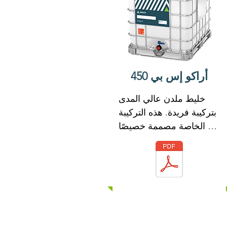
على كلوريد الكالسيوم أو 
أي كلوريدات مضافة عن 
قصد ولن يبدأ أو يساهم في 
تآكل حديد التسليح الموجود 
في الخرسانة.

أراكو إس بي 450
ARACO SP 313 يلبي 
متطلبات ASTM C-494 
خليط ملدن عالي المدى 
أنواع D & G
بتركيبة فريدة. هذه التركيبة 
الخاصة مصممة خصيصًا 
للاستخدام مع أدوات الربط 
الهيدروليكية.

ARACO SP 450 لها تأثير 
تشتيت قوي مع العناصر 
الدقيقة للخرسانة. هذه 
الصيغة تمكن ARACO SP 
450 من تعزيز قابلية تشغيل 