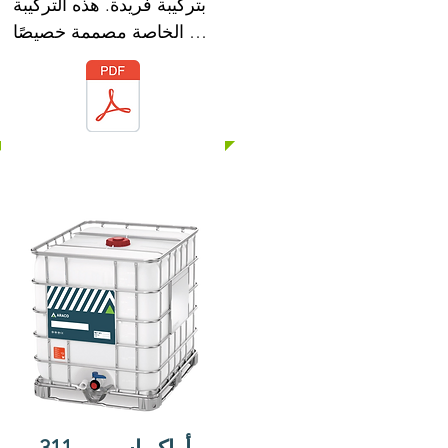
بتركيبة فريدة. هذه التركيبة 
الخاصة مصممة خصيصًا 
للاستخدام مع أدوات الربط 
الهيدروليكية.

ARACO SP 100 له تأثير 
تشتيت قوي مع العناصر 
الدقيقة للخرسانة. هذه 
الصيغة تمكن ARACO SP 
100 من تعزيز قابلية تشغيل 
الخرسانة وخصائص قوتها 
الميكانيكية.

لا يحتوي ARACO SP 100 
على كلوريد الكالسيوم أو 
أي كلوريدات أخرى ملتصقة 
عن قصد ولن يبدأ أو يساهم 
في تآكل حديد التسليح 
الموجود في الخرسانة.
