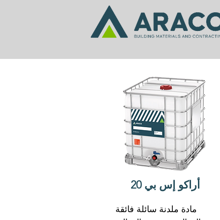
أراكو إس بي 20
مادة ملدنة سائلة فائقة 