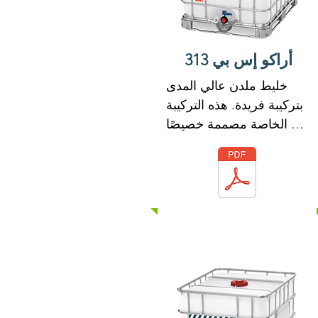
في التآكل على حديد 
التسليح الموجود في 
الخرسانة.

أراكو إس بي 313
ARACO SP 122 يفي 
خليط ملدن عالي المدى 
بمتطلبات ASTM C-494 
بتركيبة فريدة. هذه التركيبة 
بأنواع D & G
الخاصة مصممة خصيصًا 
للاستخدام مع أدوات الربط 
الهيدروليكية.

ARACO SP 313 له تأثير 
تشتيت قوي مع العناصر 
الدقيقة للخرسانة. هذه 
الصيغة تمكن ARACO SP 
313 من تعزيز قابلية تشغيل 
الخرسانة وخصائص قوتها 
الميكانيكية.

لا يحتوي ARACO SP 313 