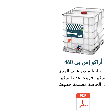
الخرسانة وخصائص قوتها 
الميكانيكية.

لا يحتوي ARACO SP 450 
على كلوريد الكالسيوم أو 
أي كلوريدات مضافة عن 
قصد ولن يبدأ أو يساهم في 
تآكل حديد التسليح الموجود 
في الخرسانة.

ARACO SP 450 يلبي 
أراكو إس بي 460
متطلبات ASTM C-494 
خليط ملدن عالي المدى 
أنواع G
بتركيبة فريدة. هذه التركيبة 
الخاصة مصممة خصيصًا 
للاستخدام مع أدوات الربط 
الهيدروليكية.

ARACO SP 460 لها تأثير 
تشتيت قوي مع العناصر 